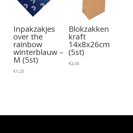
Inpakzakjes
Blokzakken
over the
kraft
rainbow
14x8x26cm
winterblauw –
(5st)
M (5st)
€
2,00
€
1,25