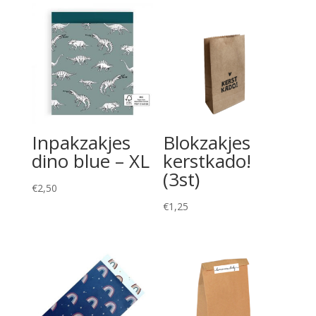
Inpakzakjes
Blokzakjes
dino blue – XL
kerstkado!
(3st)
€
2,50
€
1,25