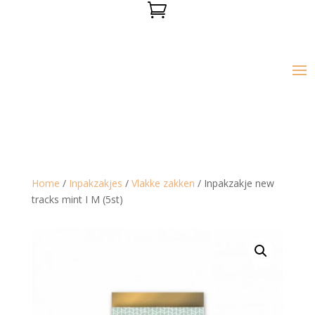

Home
/
Inpakzakjes
/
Vlakke zakken
/ Inpakzakje new
tracks mint I M (5st)