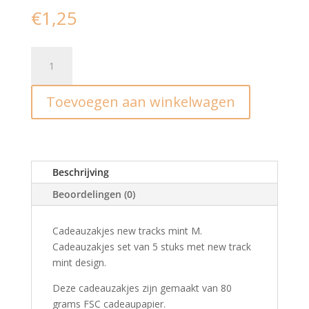
€
1,25
Inpakzakje
new
tracks
Toevoegen aan winkelwagen
mint
I
M
(5st)
aantal
Beschrijving
Beoordelingen (0)
Cadeauzakjes new tracks mint M.
Cadeauzakjes set van 5 stuks met new track
mint design.
Deze cadeauzakjes zijn gemaakt van 80
grams FSC cadeaupapier.