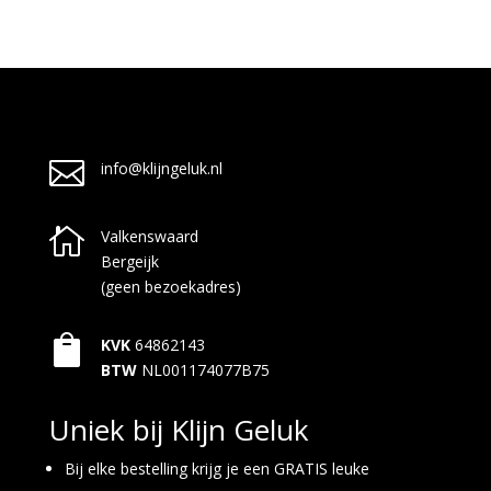

info@klijngeluk.nl

Valkenswaard
Bergeijk
(geen bezoekadres)

KVK
64862143
BTW
NL001174077B75
Uniek bij Klijn Geluk
Bij elke bestelling krijg je een GRATIS leuke