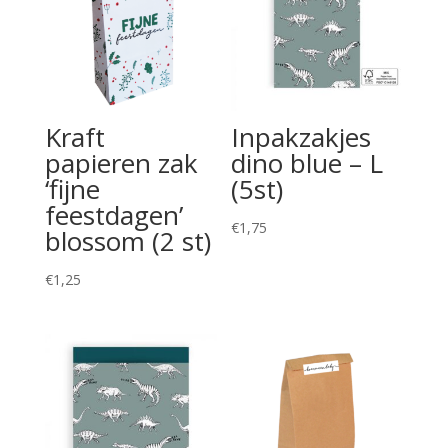
Kraft
Inpakzakjes
papieren zak
dino blue – L
‘fijne
(5st)
feestdagen’
€
1,75
blossom (2 st)
€
1,25