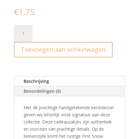
€
1,75
Inpakzakjes
reindeer
forest
Toevoegen aan winkelwagen
-
L
(5st)
aantal
Beschrijving
Beoordelingen (0)
Met dit prachtige handgetekende kerstdessin
geven wij letterlijk onze signatuur aan deze
collectie. Deze cadeauzakjes zijn authentiek
en voorzien van prachtige details. Op de
binnenzijde komt het rustige First Snow