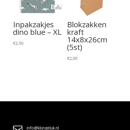
Inpakzakjes
Blokzakken
dino blue – XL
kraft
14x8x26cm
€
2,50
(5st)
€
2,00

info@klijngeluk.nl