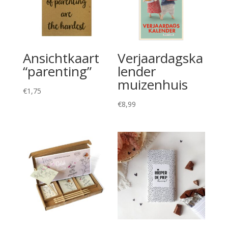
Ansichtkaart
Verjaardagska
“parenting”
lender
muizenhuis
€
1,75
€
8,99