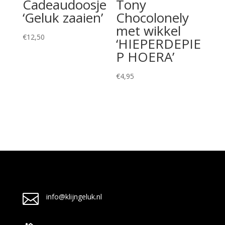
Cadeaudoosje
Tony
‘Geluk zaaien’
Chocolonely
met wikkel
€
12,50
‘HIEPERDEPIE
P HOERA’
€
4,95

info@klijngeluk.nl