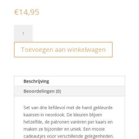
€
14,95
Kaarsenset
I
Coconut
Toevoegen aan winkelwagen
waterfall
aantal
Beschrijving
Beoordelingen (0)
Set van drie liefdevol met de hand gekleurde
kaarsen in neonlook. De kleuren blijven
hetzelfde, de patronen variëren per kaars en
maken ze bijzonder en uniek. Een mooie
cadeautjes voor verschillende gelegenheden.