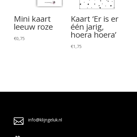
Mini kaart
Kaart ‘Er is er
leeuw roze
één jarig,
hoera hoera’
€
0,75
€
1,75

info@klijngeluk.nl