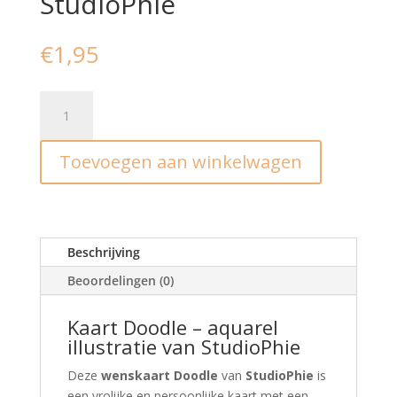
StudioPhie
€
1,95
Kaart
I
doodle
Toevoegen aan winkelwagen
StudioPhie
aantal
Beschrijving
Beoordelingen (0)
Kaart Doodle – aquarel
illustratie van StudioPhie
Deze
wenskaart Doodle
van
StudioPhie
is
een vrolijke en persoonlijke kaart met een