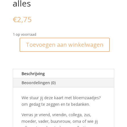
alles
€
2,75
1 op voorraad
Toevoegen aan winkelwagen
Kaart
met
bloemzaadjes
I
Beschrijving
tot
ziens,
Beoordelingen (0)
bedankt
voor
Wie stuur jij deze kaart met bloemzaadjes?
alles
om gedag te zeggen en te bedanken.
aantal
Verras je vriend, vriendin, collega, zus,
moeder, vader, buurvrouw, oma of wie jij