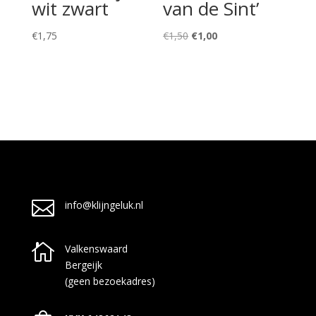
wit zwart
van de Sint’
Oorspronkelijke
Huidige
€
1,75
€
1,50
€
1,00
prijs
prijs
was:
is:
€1,50.
€1,00.

info@klijngeluk.nl

Valkenswaard
Bergeijk
(geen bezoekadres)