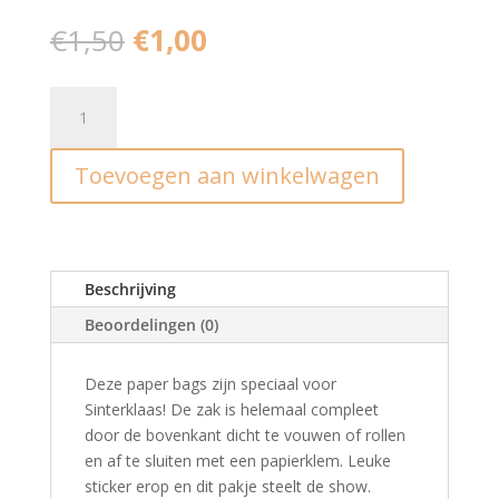
Oorspronkelijke
Huidige
€
1,50
€
1,00
prijs
prijs
was:
is:
Kraft
€1,50.
€1,00.
blokzakken
I
Toevoegen aan winkelwagen
op
de
hoge
daken
(2st)
Beschrijving
aantal
Beoordelingen (0)
Deze paper bags zijn speciaal voor
Sinterklaas! De zak is helemaal compleet
door de bovenkant dicht te vouwen of rollen
en af te sluiten met een papierklem. Leuke
sticker erop en dit pakje steelt de show.