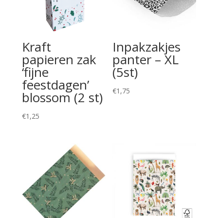
Kraft
Inpakzakjes
papieren zak
panter – XL
‘fijne
(5st)
feestdagen’
€
1,75
blossom (2 st)
€
1,25