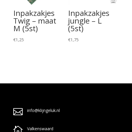
Inpakzakjes
Inpakzakjes
Twig – maat
jungle – L
M (5st)
(5st)
€
1,25
€
1,75

info@klijngeluk.nl

Valkenswaard