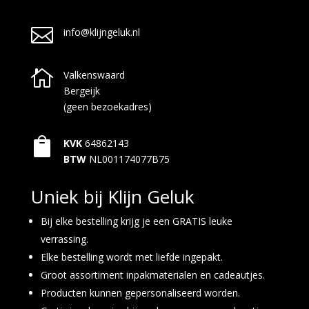

info@klijngeluk.nl

Valkenswaard
Bergeijk
(geen bezoekadres)

KVK
64862143
BTW
NL001174077B75
Uniek bij Klijn Geluk
Bij elke bestelling krijg je een GRATIS leuke
verrassing.
Elke bestelling wordt met liefde ingepakt.
Groot assortiment inpakmaterialen en cadeautjes.
Producten kunnen gepersonaliseerd worden.