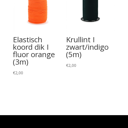
Elastisch
Krullint I
koord dik I
zwart/indigo
fluor orange
(5m)
(3m)
€
2,00
€
2,00