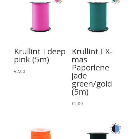
Krullint I deep
Krullint I X-
pink (5m)
mas
Paporlene
€
2,00
jade
green/gold
(5m)
€
2,00