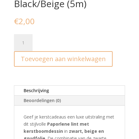
Black/Beige (5m)
€
2,00
Krullint
I
X-
Toevoegen aan winkelwagen
mas
Paporlene
Tree
Black/Beige
(5m)
Beschrijving
aantal
Beoordelingen (0)
Geef je kerstcadeaus een luxe uitstraling met
dit stijlvolle
Paporlene lint met
kerstboomdessin
in
zwart, beige en
goudfolie
. De combinatie van de zwarte