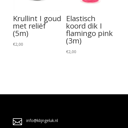
Krullint I goud
Elastisch
met reliëf
koord dik I
(5m)
flamingo pink
(3m)
€
2,00
€
2,00

info@klijngeluk.nl