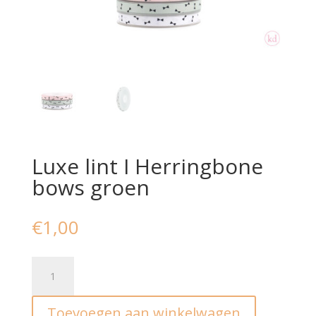
Luxe lint I Herringbone
bows groen
€
1,00
Luxe
lint
I
Toevoegen aan winkelwagen
Herringbone