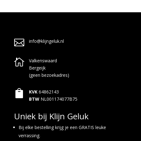

info@klijngeluk.nl

Valkenswaard
Bergeijk
(geen bezoekadres)

KVK
64862143
BTW
NL001174077B75
Uniek bij Klijn Geluk
Bij elke bestelling krijg je een GRATIS leuke
verrassing.