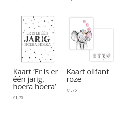
Kaart ‘Er is er
Kaart olifant
één jarig,
roze
hoera hoera’
€
1,75
€
1,75