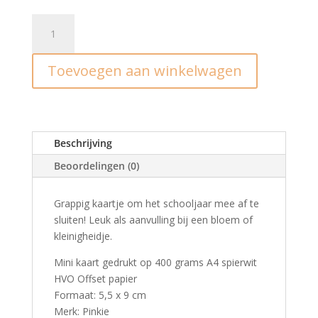
Mini
kaart
'je
Toevoegen aan winkelwagen
bent
de
beste
meester,
ssst
Beschrijving
niet
Beoordelingen (0)
tegen
de
anderen
Grappig kaartje om het schooljaar mee af te
vertellen'
sluiten! Leuk als aanvulling bij een bloem of
aantal
kleinigheidje.
Mini kaart gedrukt op 400 grams A4 spierwit
HVO Offset papier
Formaat: 5,5 x 9 cm
Merk: Pinkie