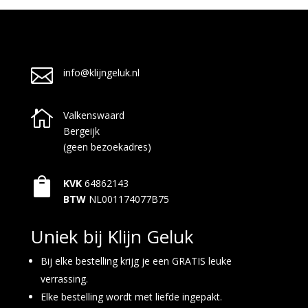

info@klijngeluk.nl

Valkenswaard
Bergeijk
(geen bezoekadres)

KVK
64862143
BTW
NL001174077B75
Uniek bij Klijn Geluk
Bij elke bestelling krijg je een GRATIS leuke
verrassing.
Elke bestelling wordt met liefde ingepakt.