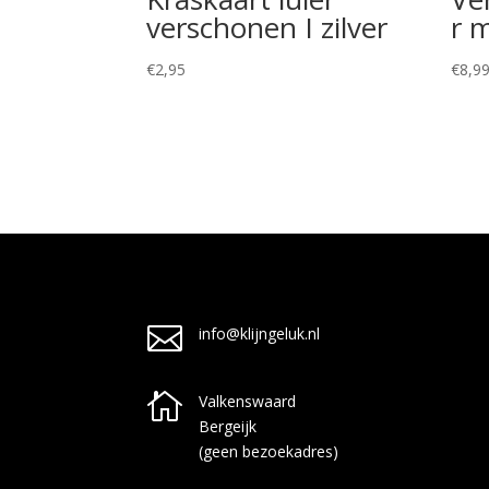
verschonen I zilver
r 
€
2,95
€
8,9

info@klijngeluk.nl

Valkenswaard
Bergeijk
(geen bezoekadres)