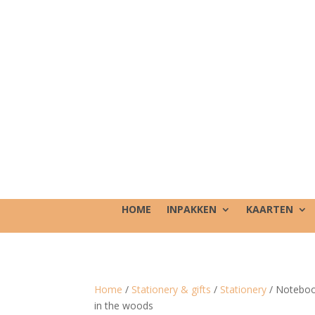
HOME
INPAKKEN
KAARTEN
Home
/
Stationery & gifts
/
Stationery
/ Notebook
in the woods