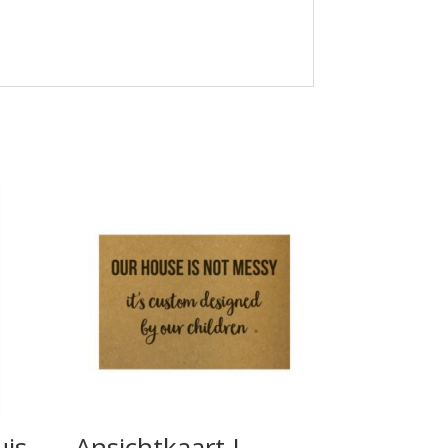
uis
Ansichtkaart I