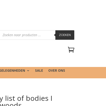
Producten
zoeken
ZOEKEN

GELEGENHEDEN
SALE
OVER ONS
list of bodies I
e woods