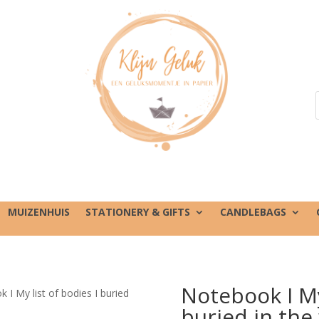
MUIZENHUIS
STATIONERY & GIFTS
CANDLEBAGS
Notebook I My 
 I My list of bodies I buried
buried in th