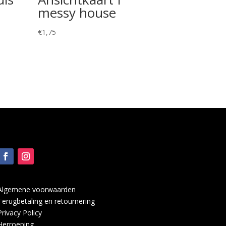
messy house
€
1,75
Algemene voorwaarden
Terugbetaling en retournering
Privacy Policy
Herroeping