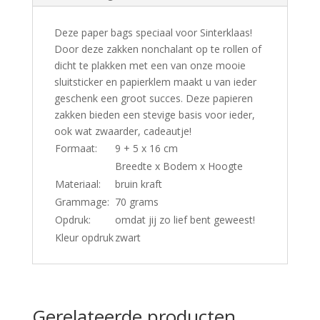
Piet
(3st)
Deze paper bags speciaal voor Sinterklaas!
aantal
Door deze zakken nonchalant op te rollen of
dicht te plakken met een van onze mooie
sluitsticker en papierklem maakt u van ieder
geschenk een groot succes. Deze papieren
zakken bieden een stevige basis voor ieder,
ook wat zwaarder, cadeautje!
Formaat:
9 + 5 x 16 cm
Breedte x Bodem x Hoogte
Materiaal:
bruin kraft
Grammage:
70 grams
Opdruk:
omdat jij zo lief bent geweest!
Kleur opdruk
zwart
Gerelateerde producten