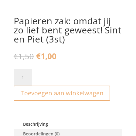
Papieren zak: omdat jij
zo lief bent geweest! Sint
en Piet (3st)
Oorspronkelijke
Huidige
€
1,50
€
1,00
prijs
prijs
was:
is:
Papieren
€1,50.
€1,00.
zak:
omdat
Toevoegen aan winkelwagen
jij
zo
lief
bent
geweest!
Beschrijving
Sint
Beoordelingen (0)
en