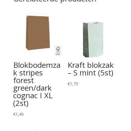
Blokbodemza
Kraft blokzak
k stripes
– S mint (5st)
forest
€
1,75
green/dark
cognac I XL
(2st)
€
1,49