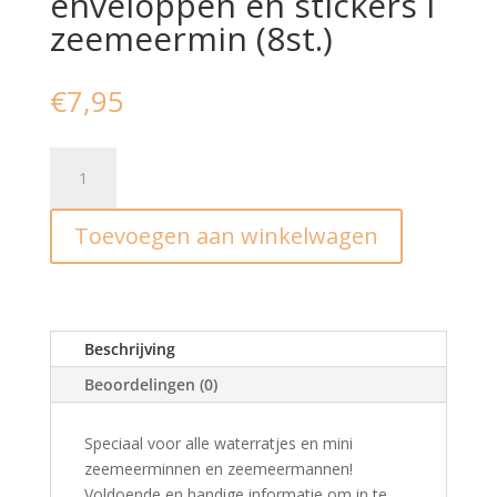
enveloppen en stickers I
zeemeermin (8st.)
€
7,95
Set
uitnodigingen,
enveloppen
Toevoegen aan winkelwagen
en
stickers
I
zeemeermin
(8st.)
Beschrijving
aantal
Beoordelingen (0)
Speciaal voor alle waterratjes en mini
zeemeerminnen en zeemeermannen!
Voldoende en handige informatie om in te