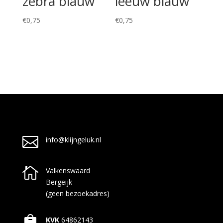
zebra blauw
leeuw blauw
€
0,75
€
0,75

info@klijngeluk.nl

Valkenswaard
Bergeijk
(geen bezoekadres)

KVK
64862143