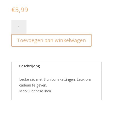
€
5,99
Set
van
3
Toevoegen aan winkelwagen
eenhoornkettingen
aantal
Beschrijving
Leuke set met 3 unicorn kettingen. Leuk om
cadeau te geven.
Merk: Princesa Inca