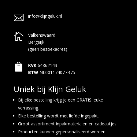

info@klijngeluk.nl

Valkenswaard
Bergeijk
(geen bezoekadres)

KVK
64862143
BTW
NL001174077B75
Uniek bij Klijn Geluk
Bij elke bestelling krijg je een GRATIS leuke
verrassing.
Elke bestelling wordt met liefde ingepakt.
Groot assortiment inpakmaterialen en cadeautjes.
Producten kunnen gepersonaliseerd worden.