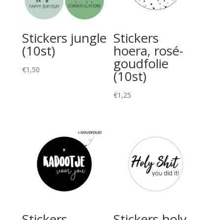
Stickers jungle
Stickers
(10st)
hoera, rosé-
goudfolie
€
1,50
(10st)
€
1,25
Stickers
Stickers holy