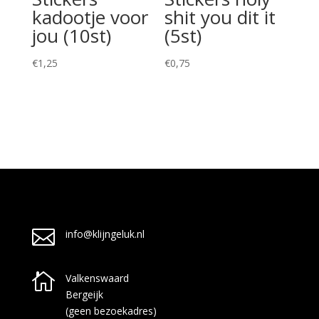
kadootje voor
shit you dit it
jou (10st)
(5st)
€
1,25
€
0,75

info@klijngeluk.nl

Valkenswaard
Bergeijk
(geen bezoekadres)