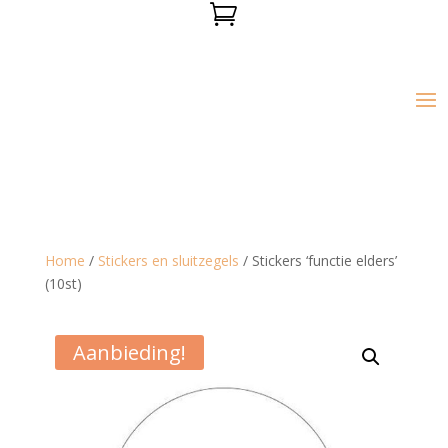

Home
/
Stickers en sluitzegels
/ Stickers ‘functie elders’
(10st)
Aanbieding!