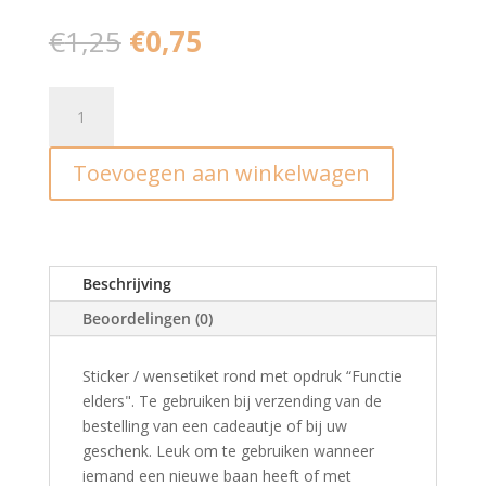
Oorspronkelijke
Huidige
€
1,25
€
0,75
prijs
prijs
was:
is:
Stickers
€1,25.
€0,75.
'functie
elders'
Toevoegen aan winkelwagen
(10st)
aantal
Beschrijving
Beoordelingen (0)
Sticker / wensetiket rond met opdruk “Functie
elders". Te gebruiken bij verzending van de
bestelling van een cadeautje of bij uw
geschenk. Leuk om te gebruiken wanneer
iemand een nieuwe baan heeft of met