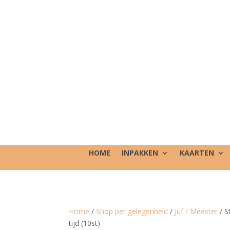
HOME
INPAKKEN
KAARTEN
Home
/
Shop per gelegenheid
/
Juf / Meester
/ S
tijd (10st)