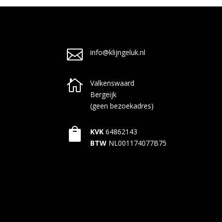

info@klijngeluk.nl

Valkenswaard
Bergeijk
(geen bezoekadres)

KVK
64862143
BTW
NL001174077B75