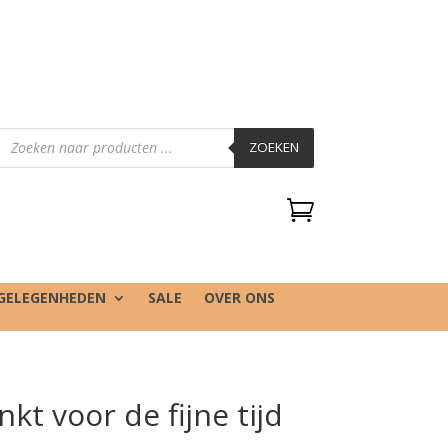
Producten
zoeken
ZOEKEN

GELEGENHEDEN
SALE
OVER ONS
kt voor de fijne tijd