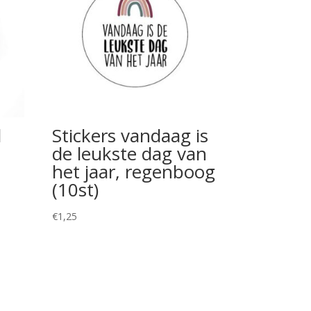
l
Stickers vandaag is
de leukste dag van
het jaar, regenboog
(10st)
€
1,25