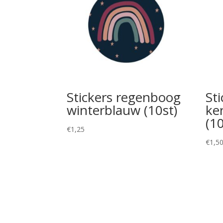
Stickers regenboog
St
winterblauw (10st)
ke
(10
€
1,25
€
1,5