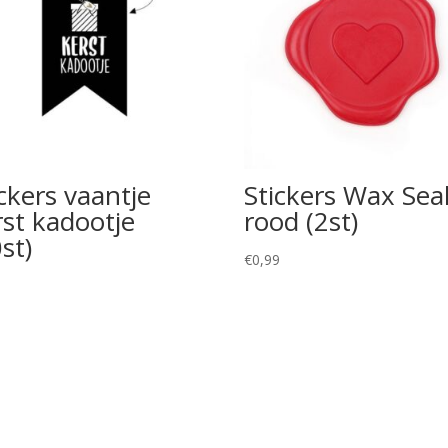
ickers vaantje
Stickers Wax Sea
rst kadootje
rood (2st)
st)
€
0,99
0