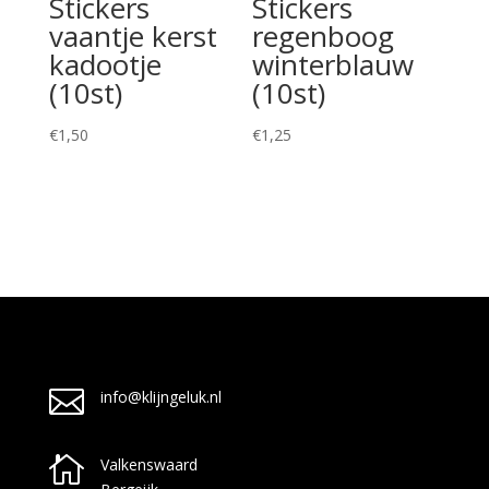
Stickers
Stickers
vaantje kerst
regenboog
kadootje
winterblauw
(10st)
(10st)
€
1,50
€
1,25

info@klijngeluk.nl

Valkenswaard