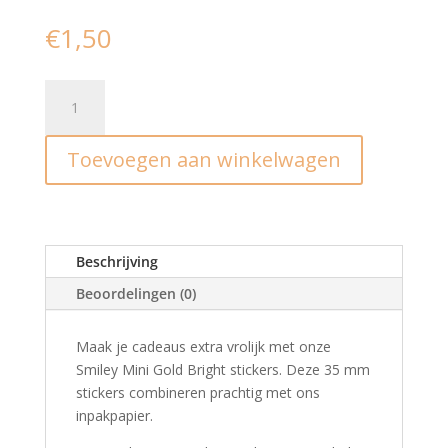
€
1,50
Stickers
I
4
Toevoegen aan winkelwagen
kleuren
mini
smiley
gold
(10
Beschrijving
st)
Beoordelingen (0)
aantal
Maak je cadeaus extra vrolijk met onze
Smiley Mini Gold Bright stickers. Deze 35 mm
stickers combineren prachtig met ons
inpakpapier.