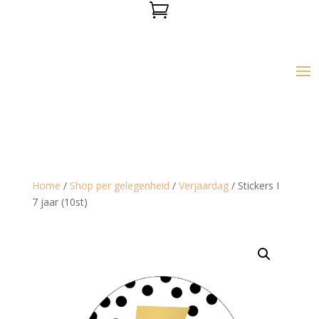

Home
/
Shop per gelegenheid
/
Verjaardag
/ Stickers I
7 jaar (10st)