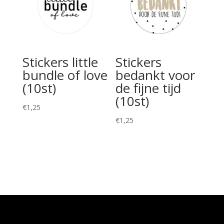
Stickers little
Stickers
bundle of love
bedankt voor
(10st)
de fijne tijd
(10st)
€
1,25
€
1,25