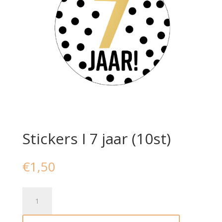
Stickers I 7 jaar (10st)
€
1,50
Stickers
I
7