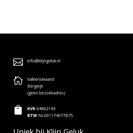

info@klijngeluk.nl

Valkenswaard
Bergeijk
(geen bezoekadres)

KVK
64862143
BTW
NL001174077B75
Uniek bij Klijn Geluk