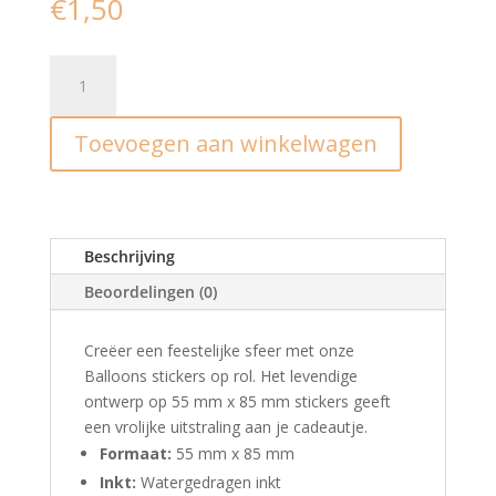
€
1,50
Stickers
I
ballonnen
Toevoegen aan winkelwagen
(5st)
aantal
Beschrijving
Beoordelingen (0)
Creëer een feestelijke sfeer met onze
Balloons stickers op rol. Het levendige
ontwerp op 55 mm x 85 mm stickers geeft
een vrolijke uitstraling aan je cadeautje.
Formaat:
55 mm x 85 mm
Inkt:
Watergedragen inkt