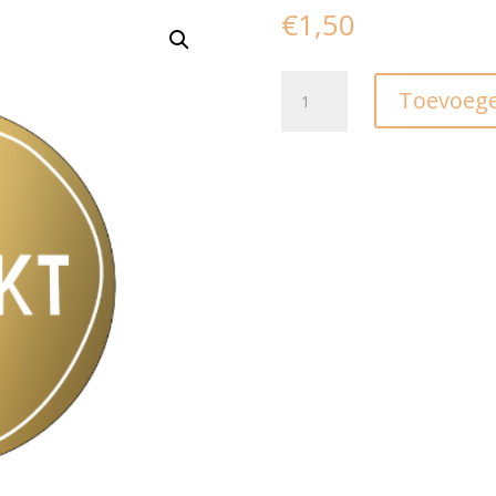
€
1,50
Stickers
Toevoege
I
bedankt
goud
(10st)
aantal