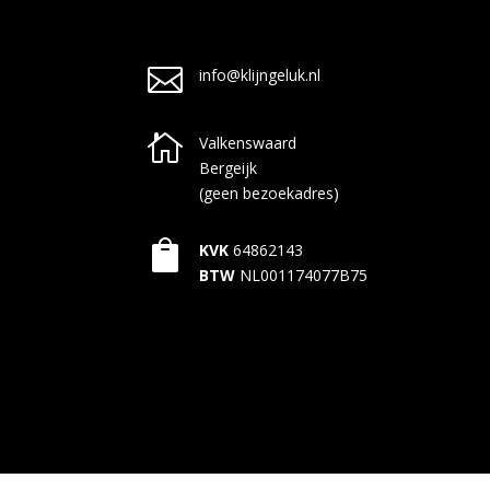

info@klijngeluk.nl

Valkenswaard
Bergeijk
(geen bezoekadres)

KVK
64862143
BTW
NL001174077B75