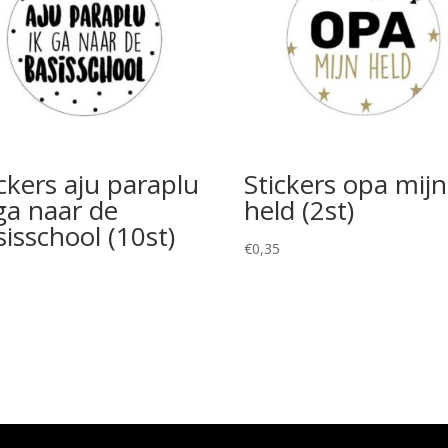
ickers aju paraplu
Stickers opa mijn
 ga naar de
held (2st)
sisschool (10st)
€
0,35
5