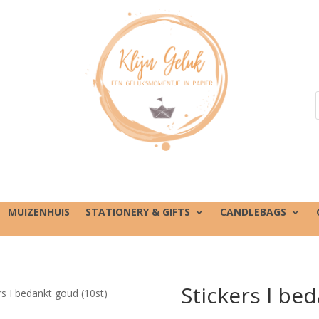
MUIZENHUIS
STATIONERY & GIFTS
CANDLEBAGS
Stickers I be
rs I bedankt goud (10st)