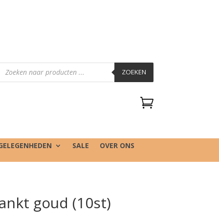
Producten
zoeken
ZOEKEN

GELEGENHEDEN
SALE
OVER ONS
dankt goud (10st)