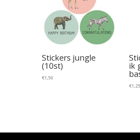
Stickers jungle
St
(10st)
ik
ba
€
1,50
€
1,2