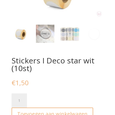
Stickers I Deco star wit
(10st)
€
1,50
Stickers
I
Deco
Toevoegen aan winkelwagen
star