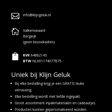

info@klijngeluk.nl

Valkenswaard
Bergeijk
(geen bezoekadres)

KVK
64862143
BTW
NL001174077B75
Uniek bij Klijn Geluk
Bij elke bestelling krijg je een GRATIS leuke
verrassing.
Elke bestelling wordt met liefde ingepakt.
Groot assortiment inpakmaterialen en cadeautjes.
Producten kunnen gepersonaliseerd worden.