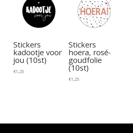
Stickers
Stickers
kadootje voor
hoera, rosé-
jou (10st)
goudfolie
(10st)
€
1,25
€
1,25