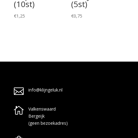
(10st)
(5st)
€
1,25
€
0,75

info@klijngeluk.nl

Valkenswaard
Bergeijk
(geen bezoekadres)