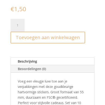
€
1,50
Stickers
I
heart
Toevoegen aan winkelwagen
gold
lila
/
salmon
/
Beschrijving
nude
Beoordelingen (0)
(10st.)
aantal
Voeg een vleugje luxe toe aan je
verpakkingen met deze goudkleurige
hartvormige stickers. Groot formaat van 55
mm, duurzaam en FSC®-gecertificeerd.
Perfect voor stijlvolle cadeaus. Set van 10