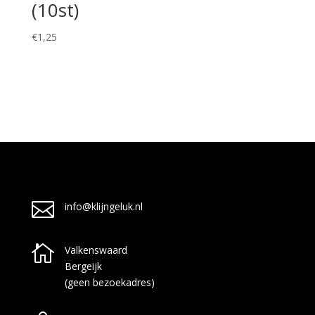
(10st)
€
1,25

info@klijngeluk.nl

Valkenswaard
Bergeijk
(geen bezoekadres)