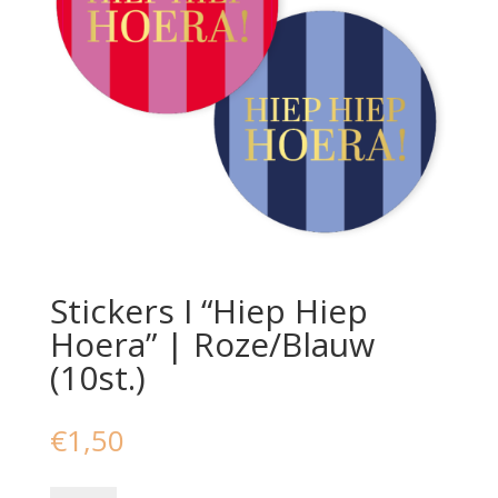
Stickers I “Hiep Hiep
Hoera” | Roze/Blauw
(10st.)
€
1,50