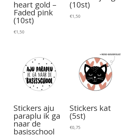
heart gold –
(10st)
Faded pink
€
1,50
(10st)
€
1,50
Stickers aju
Stickers kat
paraplu ik ga
(5st)
naar de
€
0,75
basisschool