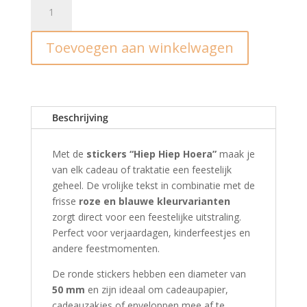
Stickers
I
“Hiep
Toevoegen aan winkelwagen
Hiep
Hoera”
|
Roze/Blauw
(10st.)
Beschrijving
aantal
Met de
stickers “Hiep Hiep Hoera”
maak je
van elk cadeau of traktatie een feestelijk
geheel. De vrolijke tekst in combinatie met de
frisse
roze en blauwe kleurvarianten
zorgt direct voor een feestelijke uitstraling.
Perfect voor verjaardagen, kinderfeestjes en
andere feestmomenten.
De ronde stickers hebben een diameter van
50 mm
en zijn ideaal om cadeaupapier,
cadeauzakjes of enveloppen mee af te