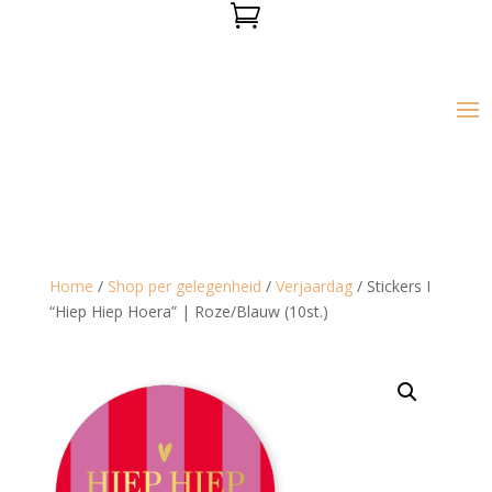

Home
/
Shop per gelegenheid
/
Verjaardag
/ Stickers I
“Hiep Hiep Hoera” | Roze/Blauw (10st.)