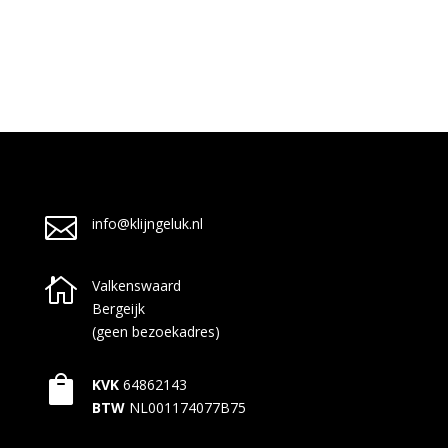

info@klijngeluk.nl

Valkenswaard
Bergeijk
(geen bezoekadres)

KVK
64862143
BTW
NL001174077B75