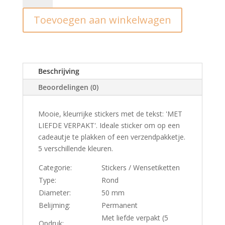
Met
Toevoegen aan winkelwagen
liefde
verpakt
(10st.)
aantal
Beschrijving
Beoordelingen (0)
Mooie, kleurrijke stickers met de tekst: 'MET
LIEFDE VERPAKT'. Ideale sticker om op een
cadeautje te plakken of een verzendpakketje.
5 verschillende kleuren.
Categorie:
Stickers / Wensetiketten
Type:
Rond
Diameter:
50 mm
Belijming:
Permanent
Met liefde verpakt (5
Opdruk: