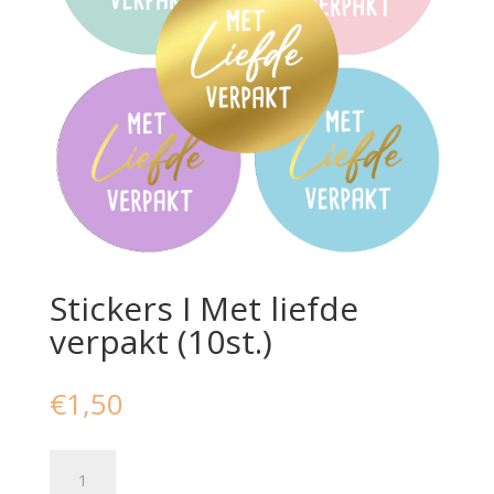
Stickers I Met liefde
verpakt (10st.)
€
1,50
Stickers
I