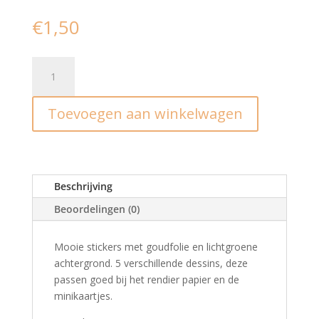
€
1,50
Stickers
I
Signature
Toevoegen aan winkelwagen
Christmas
green
aantal
Beschrijving
Beoordelingen (0)
Mooie stickers met goudfolie en lichtgroene
achtergrond. 5 verschillende dessins, deze
passen goed bij het rendier papier en de
minikaartjes.