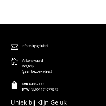

info@klijngeluk.nl

Valkenswaard
Bergeijk
(geen bezoekadres)

KVK
64862143
BTW
NL001174077B75
Uniek bij Klijn Geluk