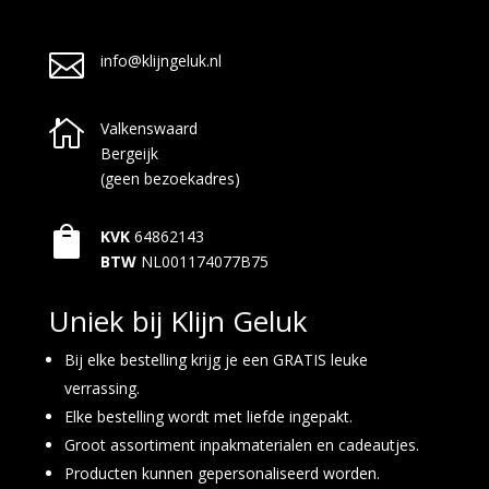

info@klijngeluk.nl

Valkenswaard
Bergeijk
(geen bezoekadres)

KVK
64862143
BTW
NL001174077B75
Uniek bij Klijn Geluk
Bij elke bestelling krijg je een GRATIS leuke
verrassing.
Elke bestelling wordt met liefde ingepakt.
Groot assortiment inpakmaterialen en cadeautjes.
Producten kunnen gepersonaliseerd worden.