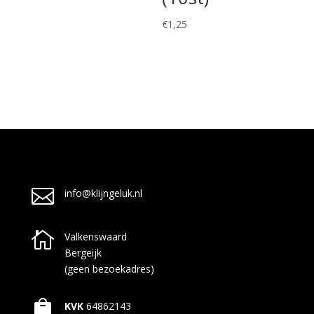
€
1,25

info@klijngeluk.nl

Valkenswaard
Bergeijk
(geen bezoekadres)

KVK
64862143