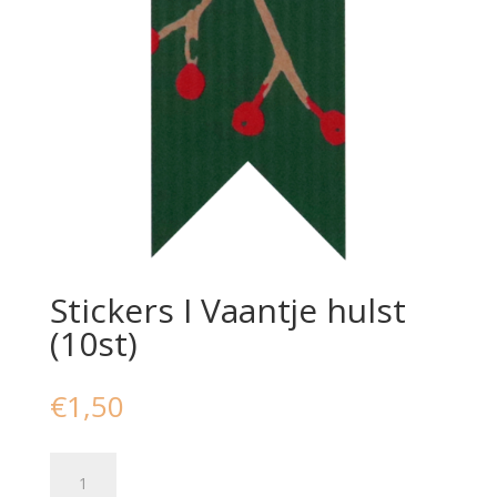
Stickers I Vaantje hulst
(10st)
€
1,50
Stickers
I