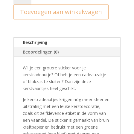
Vaantje
Toevoegen aan winkelwagen
hulst
(10st)
aantal
Beschrijving
Beoordelingen (0)
Wil je een grotere sticker voor je
kerstcadeautje? Of heb je een cadeauzakje
of blokzak te sluiten? Dan zijn deze
kerstvaantjes heel geschikt.
Je kerstcadeautjes krijgen nóg meer sfeer en
uitstraling met een leuke kerstdecoratie,
zoals dit zelfklevende etiket in de vorm van
een vaandel. De sticker is gemaakt van bruin
kraftpapier en bedrukt met een groene
achtergrond (een blad) met daarop een