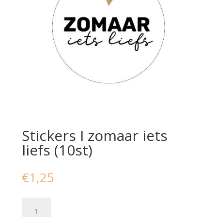
Stickers I zomaar iets
liefs (10st)
€
1,25
Stickers
I