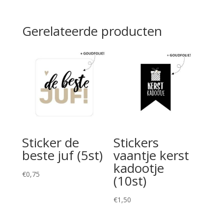
Gerelateerde producten
Sticker de
Stickers
beste juf (5st)
vaantje kerst
kadootje
€
0,75
(10st)
€
1,50