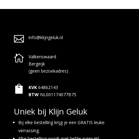

info@klijngeluk.nl

Valkenswaard
Bergeijk
(geen bezoekadres)

KVK
64862143
BTW
NL001174077B75
Uniek bij Klijn Geluk
Bij elke bestelling krijg je een GRATIS leuke
verrassing.
Elke bestelling wordt met liefde ingepakt.