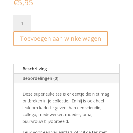
€
5,95
Tas
I
Vol
Toevoegen aan winkelwagen
leuke
dingen
aantal
Beschrijving
Beoordelingen (0)
Deze superleuke tas is er eentje die niet mag
ontbreken in je collectie. En hij is ook heel
leuk om kado te geven. Aan een vriendin,
collega, medewerker, moeder, oma,
buurvrouw bijvoorbeeld.
Leuk voor een verjaardag, of vul de tas met