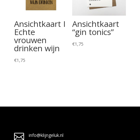
Ansichtkaart I
Ansichtkaart
Echte
“gin tonics”
vrouwen
€
1,75
drinken wijn
€
1,75

info@klijngeluk.nl