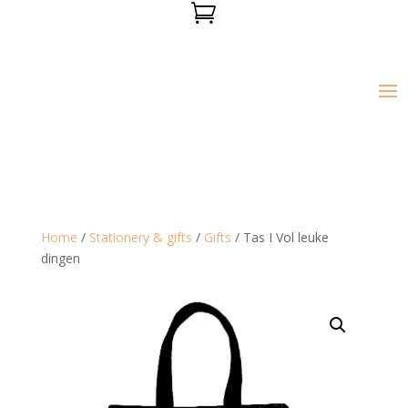

Home
/
Stationery & gifts
/
Gifts
/ Tas I Vol leuke
dingen