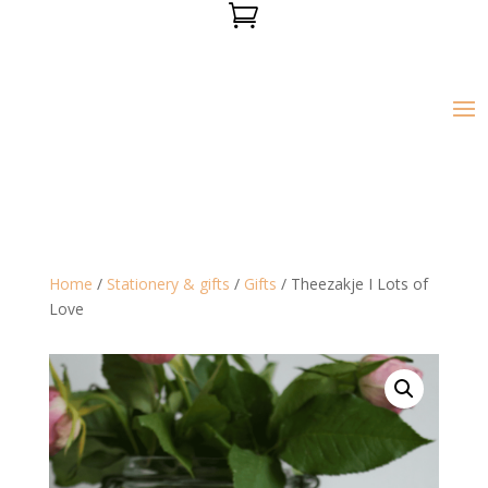

Home
/
Stationery & gifts
/
Gifts
/ Theezakje I Lots of
Love