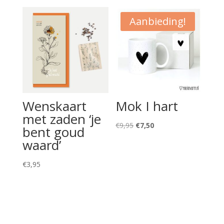
Aanbieding!
Wenskaart
Mok I hart
met zaden ‘je
Oorspronkelijke
Huidige
€
9,95
€
7,50
bent goud
prijs
prijs
waard’
was:
is:
€9,95.
€7,50.
€
3,95