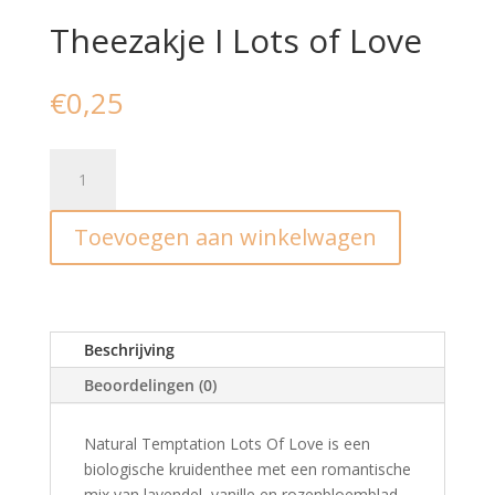
Theezakje I Lots of Love
€
0,25
Theezakje
I
Lots
Toevoegen aan winkelwagen
of
Love
aantal
Beschrijving
Beoordelingen (0)
Natural Temptation Lots Of Love is een
biologische kruidenthee met een romantische
mix van lavendel, vanille en rozenbloemblad.