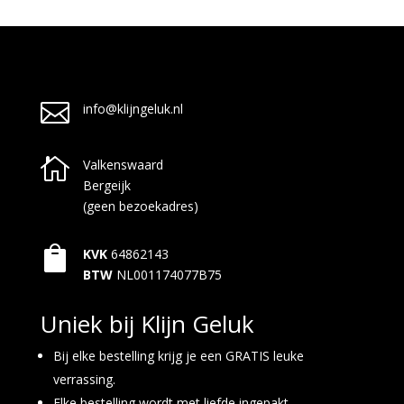

info@klijngeluk.nl

Valkenswaard
Bergeijk
(geen bezoekadres)

KVK
64862143
BTW
NL001174077B75
Uniek bij Klijn Geluk
Bij elke bestelling krijg je een GRATIS leuke
verrassing.
Elke bestelling wordt met liefde ingepakt.