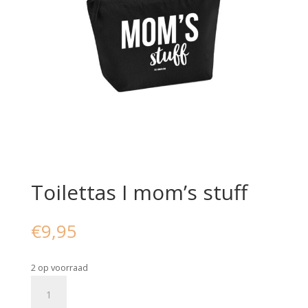
Toilettas I mom’s stuff
€
9,95
2 op voorraad
Toilettas
I