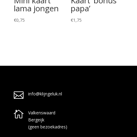
Mini kaart
Kaart ‘bonus
lama jongen
papa’
€
0,75
€
1,75

info@klijngeluk.nl

Valkenswaard
Bergeijk
(geen bezoekadres)