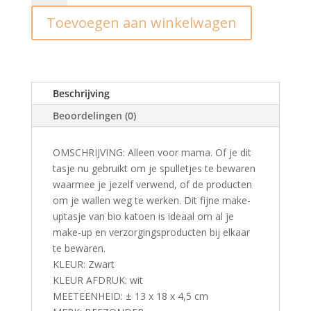
mom's
Toevoegen aan winkelwagen
stuff
aantal
Beschrijving
Beoordelingen (0)
OMSCHRIJVING: Alleen voor mama. Of je dit
tasje nu gebruikt om je spulletjes te bewaren
waarmee je jezelf verwend, of de producten
om je wallen weg te werken. Dit fijne make-
uptasje van bio katoen is ideaal om al je
make-up en verzorgingsproducten bij elkaar
te bewaren.
KLEUR: Zwart
KLEUR AFDRUK: wit
MEETEENHEID: ± 13 x 18 x 4,5 cm