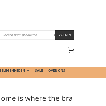
Producten
zoeken
ZOEKEN

GELEGENHEDEN
SALE
OVER ONS
Home is where the bra