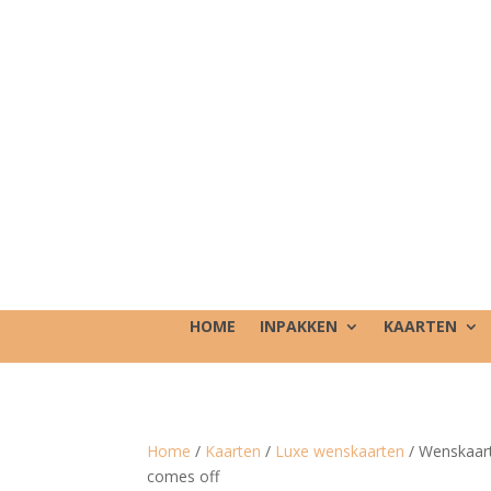
HOME
INPAKKEN
KAARTEN
Home
/
Kaarten
/
Luxe wenskaarten
/ Wenskaart
comes off