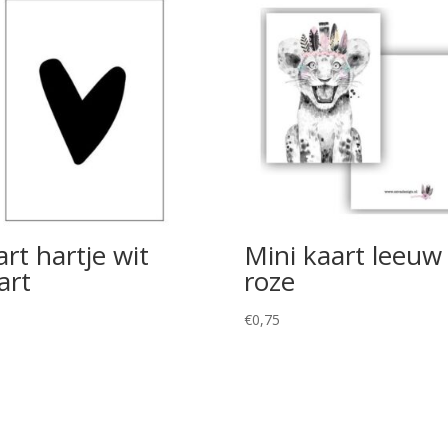
rt hartje wit
Mini kaart leeuw
art
roze
5
€
0,75