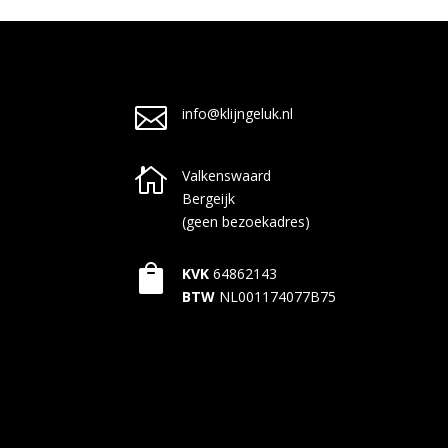

info@klijngeluk.nl

Valkenswaard
Bergeijk
(geen bezoekadres)

KVK
64862143
BTW
NL001174077B75