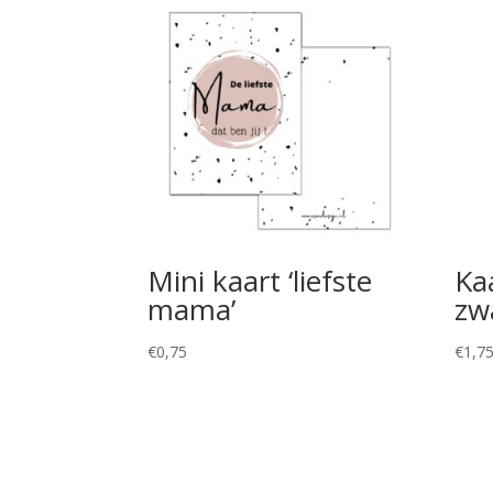
Mini kaart ‘liefste
Kaa
mama’
zw
€
0,75
€
1,7