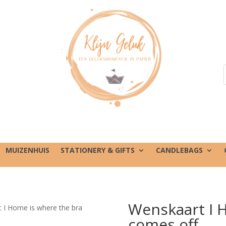
MUIZENHUIS
STATIONERY & GIFTS
CANDLEBAGS
Wenskaart I 
 I Home is where the bra
comes off