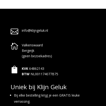

info@klijngeluk.nl

Valkenswaard
Bergeijk
(geen bezoekadres)

KVK
64862143
BTW
NL001174077B75
Uniek bij Klijn Geluk
Bij elke bestelling krijg je een GRATIS leuke
verrassing.