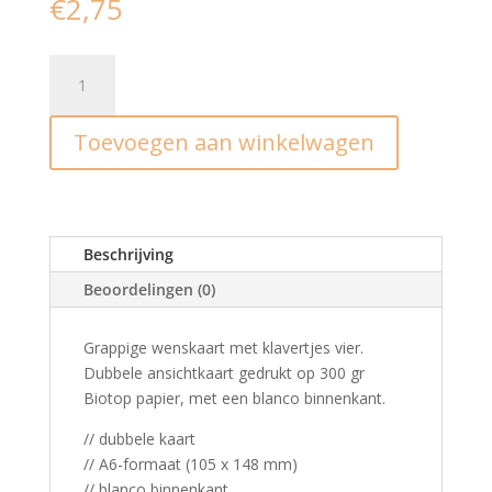
€
2,75
Wenskaart
I
Veel
Toevoegen aan winkelwagen
geluk
aantal
Beschrijving
Beoordelingen (0)
Grappige wenskaart met klavertjes vier.
Dubbele ansichtkaart gedrukt op 300 gr
Biotop papier, met een blanco binnenkant.
// dubbele kaart
// A6-formaat (105 x 148 mm)
// blanco binnenkant