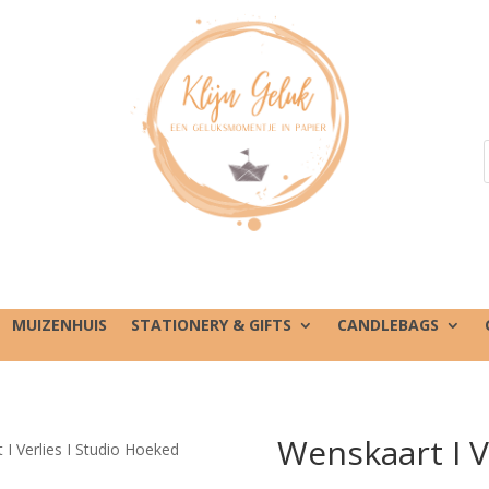
MUIZENHUIS
STATIONERY & GIFTS
CANDLEBAGS
Wenskaart I V
 I Verlies I Studio Hoeked