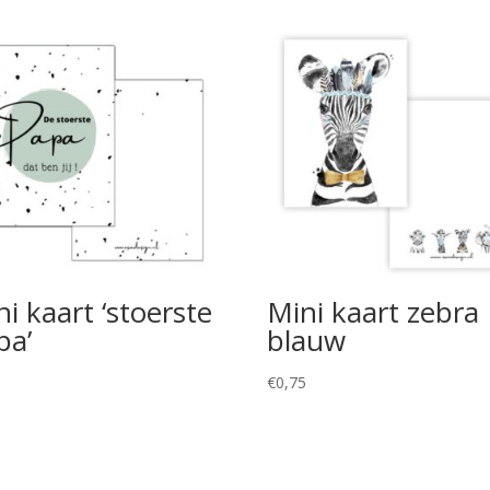
i kaart ‘stoerste
Mini kaart zebra
pa’
blauw
5
€
0,75