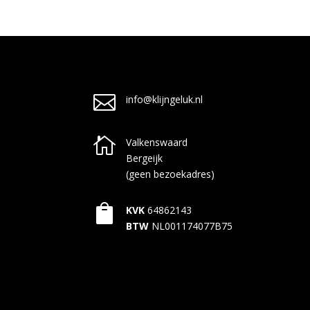

info@klijngeluk.nl

Valkenswaard
Bergeijk
(geen bezoekadres)

KVK
64862143
BTW
NL001174077B75