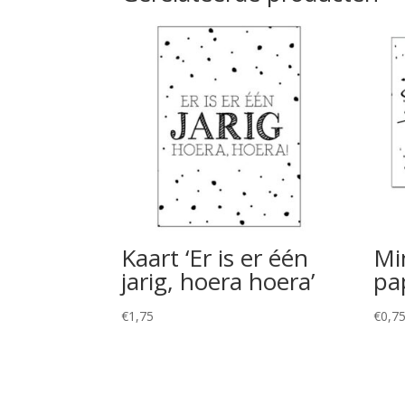
Kaart ‘Er is er één
Min
jarig, hoera hoera’
pa
€
1,75
€
0,7