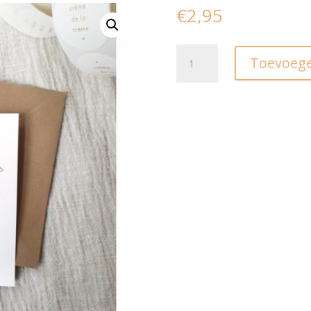
€
2,95
Wenskaart
Toevoege
I
Verlies
I
Studio
Hoeked
aantal