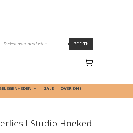
Producten
zoeken
ZOEKEN

GELEGENHEDEN
SALE
OVER ONS
erlies I Studio Hoeked