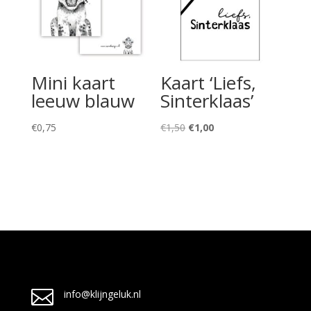
Mini kaart
Kaart ‘Liefs,
leeuw blauw
Sinterklaas’
Oorspronkelijke
Huidige
€
0,75
€
1,50
€
1,00
prijs
prijs
was:
is:
€1,50.
€1,00.

info@klijngeluk.nl