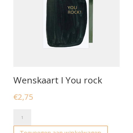
Wenskaart I You rock
€
2,75
Wenskaart
I
You
Toevoegen aan winkelwagen
rock