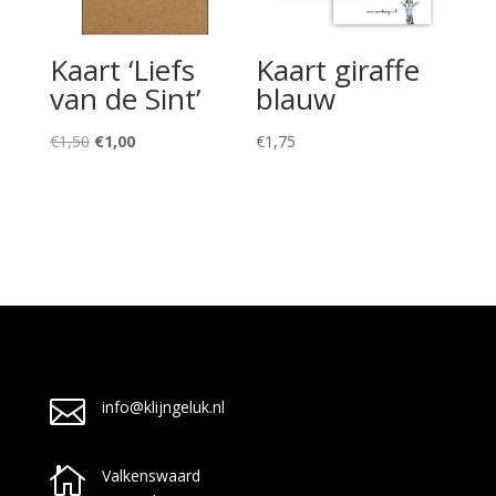
Kaart ‘Liefs
Kaart giraffe
van de Sint’
blauw
Oorspronkelijke
Huidige
€
1,50
€
1,00
€
1,75
prijs
prijs
was:
is:
€1,50.
€1,00.

info@klijngeluk.nl

Valkenswaard