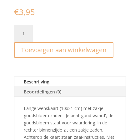
€
3,95
Wenskaart
met
zaden
Toevoegen aan winkelwagen
'je
bent
goud
waard'
aantal
Beschrijving
Beoordelingen (0)
Lange wenskaart (10x21 cm) met zakje
goudsbloem zaden. 'Je bent goud waard', de
goudsbloem staat voor waardering. In de
rechter binnenzijde zit een zakje zaden.
Achterop de kaart staan zaai-instructies. Met