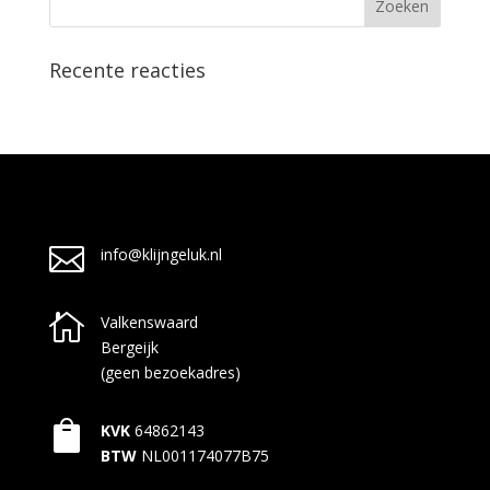
Recente reacties

info@klijngeluk.nl

Valkenswaard
Bergeijk
(geen bezoekadres)

KVK
64862143
BTW
NL001174077B75