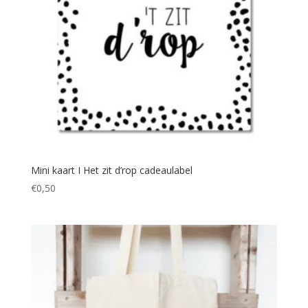
Mini kaart I Het zit d’rop cadeaulabel
€
0,50