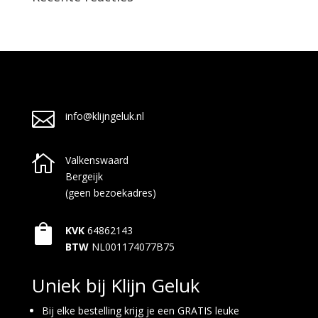

info@klijngeluk.nl

Valkenswaard
Bergeijk
(geen bezoekadres)

KVK
64862143
BTW
NL001174077B75
Uniek bij Klijn Geluk
Bij elke bestelling krijg je een GRATIS leuke