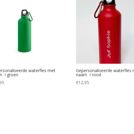
rsonaliseerde waterfles met
Gepersonaliseerde waterfles 
m I groen
naam I rood
95
€
12,95