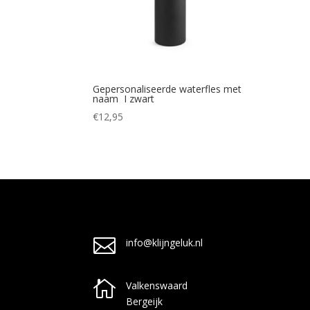
Gepersonaliseerde waterfles met
naam I zwart
€
12,95

info@klijngeluk.nl

Valkenswaard
Bergeijk