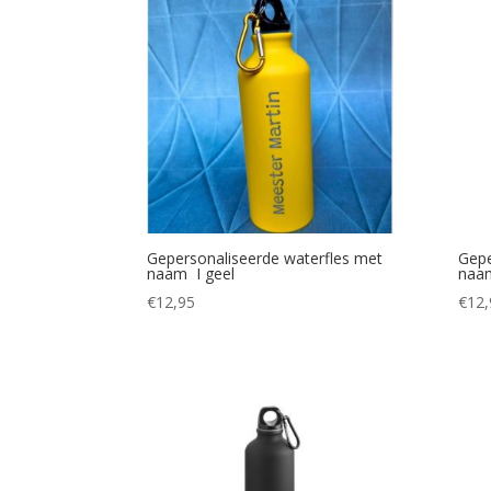
Gepersonaliseerde waterfles met
Gepe
naam I geel
naa
€
12,95
€
12,