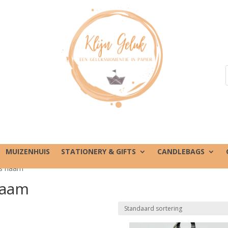
MUIZENHUIS
STATIONERY & GIFTS
CANDLEBAGS
es naam”
naam