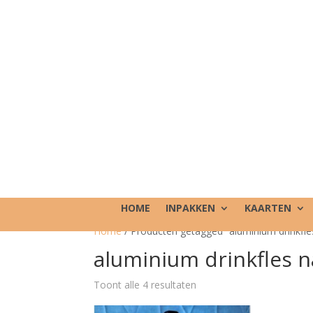
HOME
INPAKKEN
KAARTEN
Home
/ Producten getagged “aluminium drinkfl
aluminium drinkfles 
Toont alle 4 resultaten