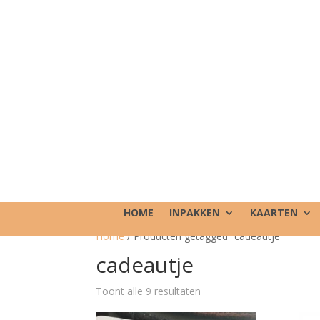
HOME
INPAKKEN
KAARTEN
Home
/ Producten getagged “cadeautje”
cadeautje
Toont alle 9 resultaten