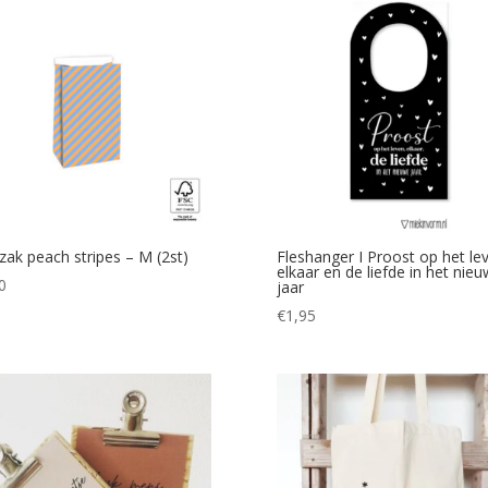
zak peach stripes – M (2st)
Fleshanger I Proost op het le
elkaar en de liefde in het nie
0
jaar
€
1,95