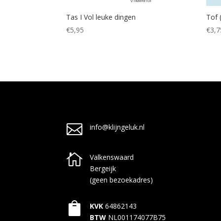
Tas I Vol leuke dingen
Tof 
€
5,95
€
3,7

info@klijngeluk.nl

Valkenswaard
Bergeijk
(geen bezoekadres)

KVK
64862143
BTW
NL001174077B75