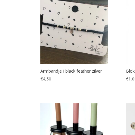
Armbandje I black feather zilver
Blok
€
4,50
€
1,0