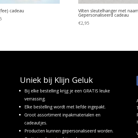
(fee) cadeau
Vilten sleutelhanger met naa
Gepersonaliseerd cadeau
5
€
2,95
Uniek bij Klijn Geluk
Bij elke bestelling krijg je een GRATIS leuke
verrassing.
Elke bestelling wordt met liefde ingepakt.
Groot assortiment inpakmaterialen en
cadeautjes.
Producten kunnen gepersonaliseerd worden.