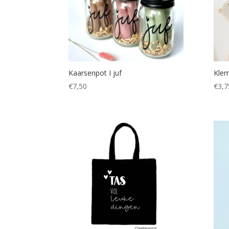
Kaarsenpot I juf
Klem
€
7,50
€
3,7