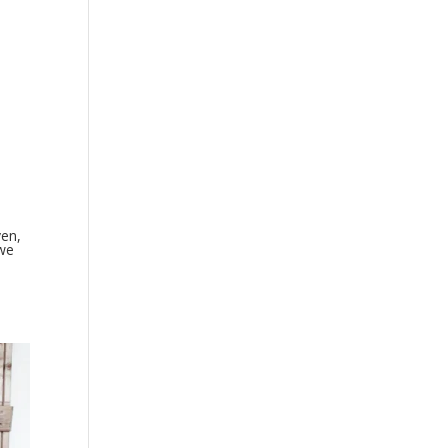
ven,
uwe