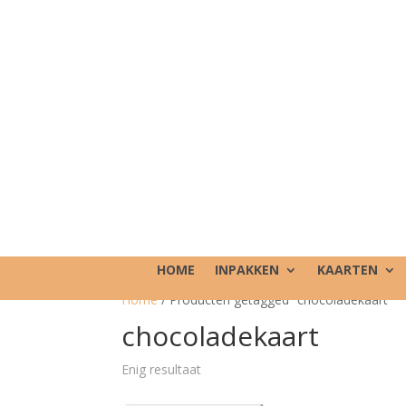
HOME
INPAKKEN
KAARTEN
Home
/ Producten getagged “chocoladekaart”
chocoladekaart
Enig resultaat