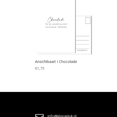
Ansichtkaart I Chocolade
€
1,75
info@klijngeluk.nl