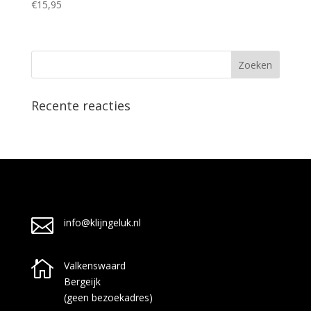
€
15,95
Recente reacties

info@klijngeluk.nl

Valkenswaard
Bergeijk
(geen bezoekadres)