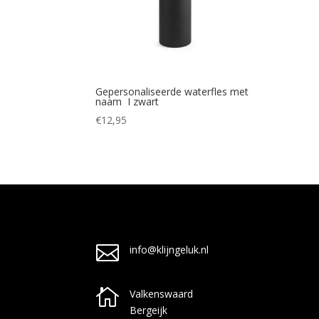
Gepersonaliseerde waterfles met
naam I zwart
€
12,95

info@klijngeluk.nl

Valkenswaard
Bergeijk