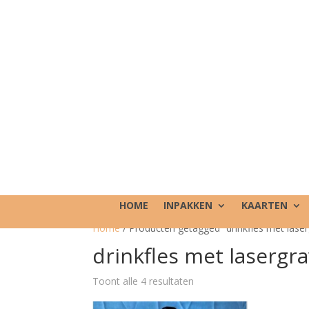
HOME
INPAKKEN
KAARTEN
Home
/ Producten getagged “drinkfles met lase
drinkfles met lasergr
Toont alle 4 resultaten