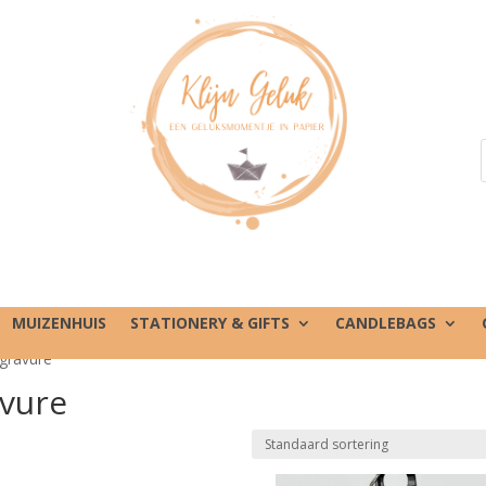
MUIZENHUIS
STATIONERY & GIFTS
CANDLEBAGS
rgravure”
avure