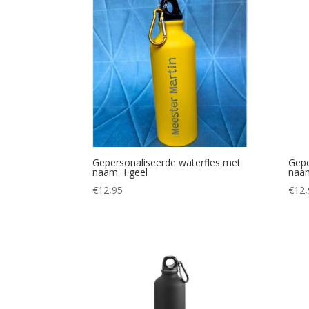
Gepersonaliseerde waterfles met
Gepe
naam I geel
naa
€
12,95
€
12,