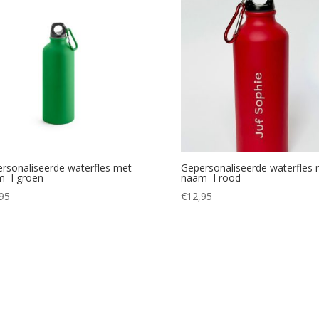
rsonaliseerde waterfles met
Gepersonaliseerde waterfles 
m I groen
naam I rood
95
€
12,95