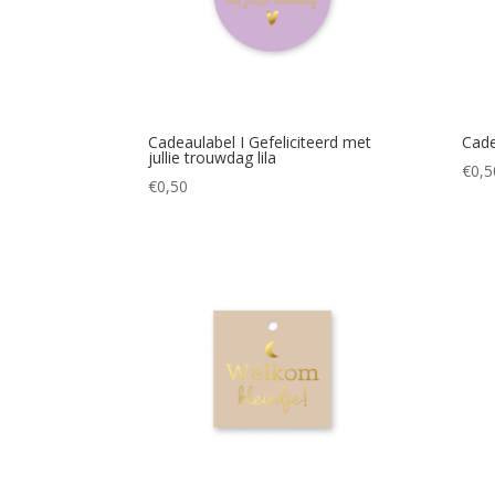
Cadeaulabel I Gefeliciteerd met
Cade
jullie trouwdag lila
€
0,5
€
0,50