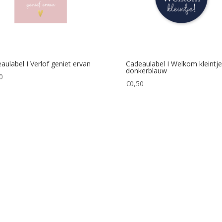
aulabel I Verlof geniet ervan
Cadeaulabel I Welkom kleintje
donkerblauw
0
€
0,50