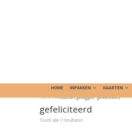
HOME
INPAKKEN
KAARTEN
Home
/ Producten getagged “gefeliciteerd”
gefeliciteerd
Toont alle 7 resultaten