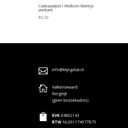
Cadeaulabel I Welkom kleintje
vierkant
€
0,50

info@klijngeluk.nl

Valkenswaard
Bergeijk
(geen bezoekadres)

KVK
64862143
BTW
NL001174077B75