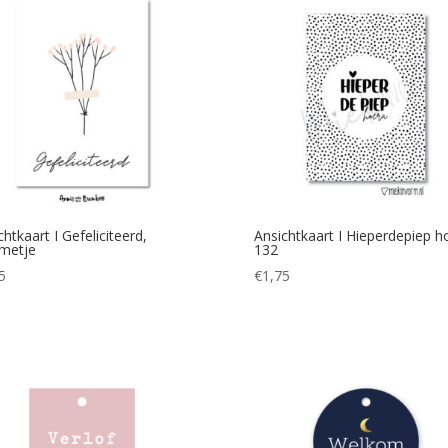
chtkaart I Gefeliciteerd,
Ansichtkaart I Hieperdepiep h
metje
132
5
€
1,75