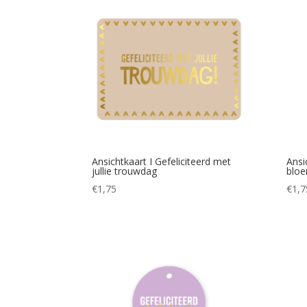
Ansichtkaart I Gefeliciteerd met
Ansi
jullie trouwdag
bloe
€
1,75
€
1,7