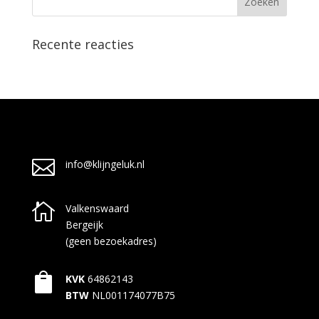
Recente reacties

info@klijngeluk.nl

Valkenswaard
Bergeijk
(geen bezoekadres)

KVK
64862143
BTW
NL001174077B75