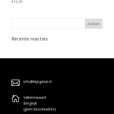
€
15,95
Recente reacties

info@klijngeluk.nl

Valkenswaard
Bergeijk
(geen bezoekadres)