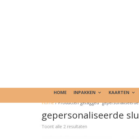
HOME
INPAKKEN
KAARTEN
Home
/ Producten getagged “gepersonaliseerde s
gepersonaliseerde slu
Toont alle 2 resultaten