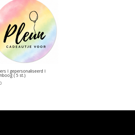
kers I gepersonaliseerd I
nboog ( 5 st.)
0