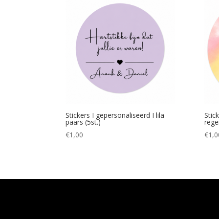
Stickers I gepersonaliseerd I lila
Stic
paars (5st.)
rege
€
1,00
€
1,0