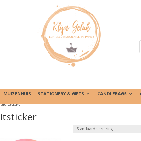
MUIZENHUIS
STATIONERY & GIFTS
CANDLEBAGS
luitsticker”
itsticker