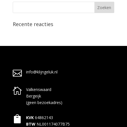
Recente reacties

info@klijngeluk.nl

Valkenswaard
Bergeijk
(geen bezoekadres)

KVK
64862143
BTW
NL001174077B75