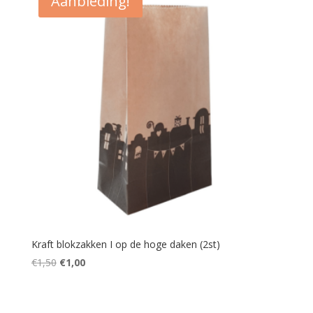
Aanbieding!
Kraft blokzakken I op de hoge daken (2st)
Oorspronkelijke
Huidige
€
1,50
€
1,00
prijs
prijs
was:
is:
€1,50.
€1,00.