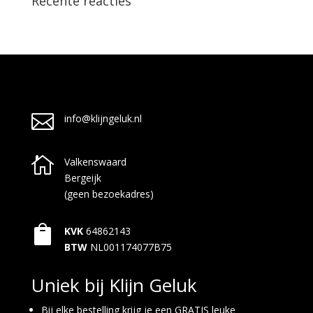
Recente reacties

info@klijngeluk.nl

Valkenswaard
Bergeijk
(geen bezoekadres)

KVK
64862143
BTW
NL001174077B75
Uniek bij Klijn Geluk
Bij elke bestelling krijg je een GRATIS leuke